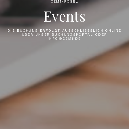
CEM1-PÖSEL
Events
DIE BUCHUNG ERFOLGT AUSSCHLIESSLICH ONLINE Ü
BER UNSER BUCHUNGSPORTAL ODER I
NFO@CEM1.DE