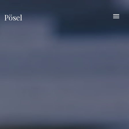
Pösel